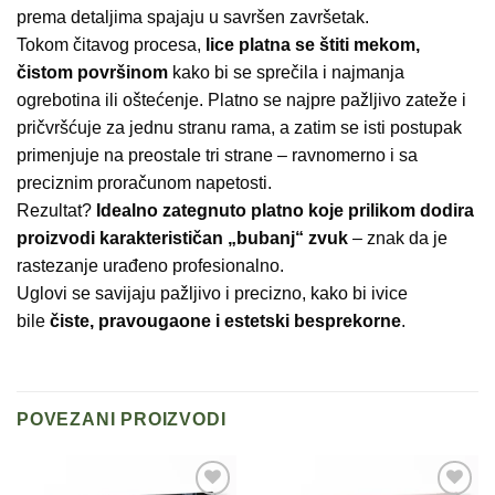
prema detaljima spajaju u savršen završetak.
Tokom čitavog procesa,
lice platna se štiti mekom,
čistom površinom
kako bi se sprečila i najmanja
ogrebotina ili oštećenje. Platno se najpre pažljivo zateže i
pričvršćuje za jednu stranu rama, a zatim se isti postupak
primenjuje na preostale tri strane – ravnomerno i sa
preciznim proračunom napetosti.
Rezultat?
Idealno zategnuto platno koje prilikom dodira
proizvodi karakterističan „bubanj“ zvuk
– znak da je
rastezanje urađeno profesionalno.
Uglovi se savijaju pažljivo i precizno, kako bi ivice
bile
čiste, pravougaone i estetski besprekorne
.
POVEZANI PROIZVODI