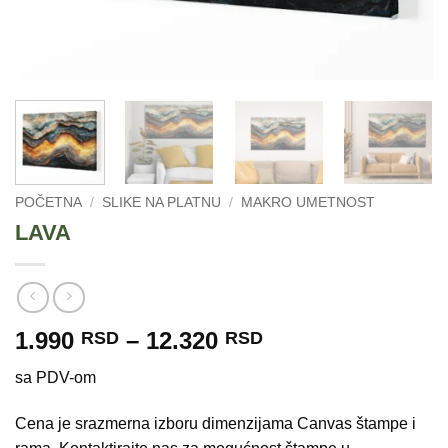
POČETNA
/
SLIKE NA PLATNU
/
MAKRO UMETNOST
LAVA
Raspon
1.990
–
12.320
RSD
RSD
cena:
sa PDV-om
od
1.990 RSD
Cena je srazmerna izboru dimenzijama Canvas štampe i
do