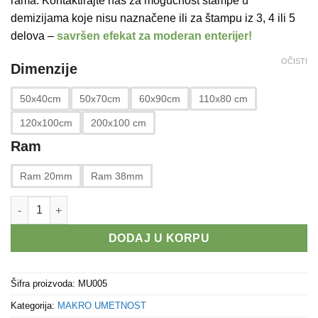
rama. Kontaktirajte nas za mogućnost štampe u
12.320 RSD
demizijama koje nisu naznačene ili za štampu iz 3, 4 ili 5
delova –
savršen
efekat za moderan enterijer!
OČISTI
Dimenzije
50x40cm
50x70cm
60x90cm
110x80 cm
120x100cm
200x100 cm
Ram
Ram 20mm
Ram 38mm
LAVA količina
DODAJ U KORPU
Šifra proizvoda:
MU005
Kategorija:
MAKRO UMETNOST