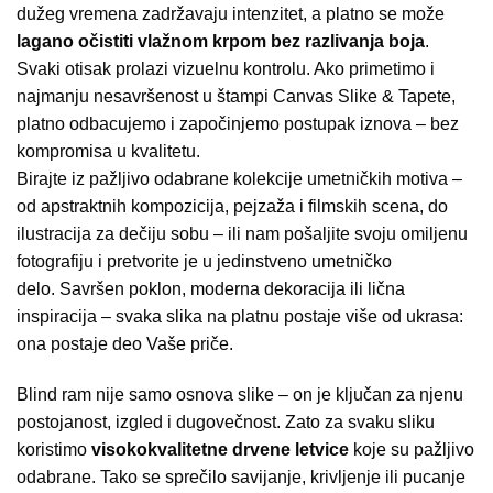
dužeg vremena zadržavaju intenzitet, a platno se može
lagano očistiti vlažnom krpom bez razlivanja boja
.
Svaki otisak prolazi vizuelnu kontrolu. Ako primetimo i
najmanju nesavršenost u štampi Canvas Slike & Tapete,
platno odbacujemo i započinjemo postupak iznova – bez
kompromisa u kvalitetu.
Birajte iz pažljivo odabrane kolekcije umetničkih motiva –
od apstraktnih kompozicija, pejzaža i filmskih scena, do
ilustracija za dečiju sobu – ili nam pošaljite svoju omiljenu
fotografiju i pretvorite je u jedinstveno umetničko
delo. Savršen poklon, moderna dekoracija ili lična
inspiracija – svaka slika na platnu postaje više od ukrasa:
ona postaje deo Vaše priče.
Blind ram nije samo osnova slike – on je ključan za njenu
postojanost, izgled i dugovečnost. Zato za svaku sliku
koristimo
visokokvalitetne drvene letvice
koje su pažljivo
odabrane. Tako se sprečilo savijanje, krivljenje ili pucanje