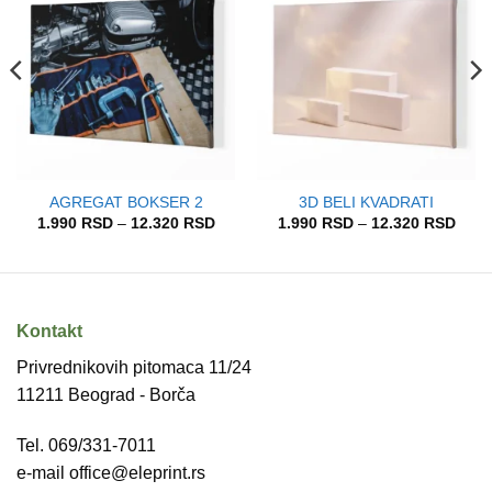
Add to
Add to
wishlist
wishlist
AGREGAT BOKSER 2
3D BELI KVADRATI
pon
Raspon
Rasp
1.990
RSD
–
12.320
RSD
1.990
RSD
–
12.320
RSD
a:
cena:
cena
od
od
90 RSD
1.990 RSD
1.99
do
do
320 RSD
12.320 RSD
12.3
Kontakt
Privrednikovih pitomaca 11/24
11211 Beograd - Borča
Tel. 069/331-7011
e-mail office@eleprint.rs