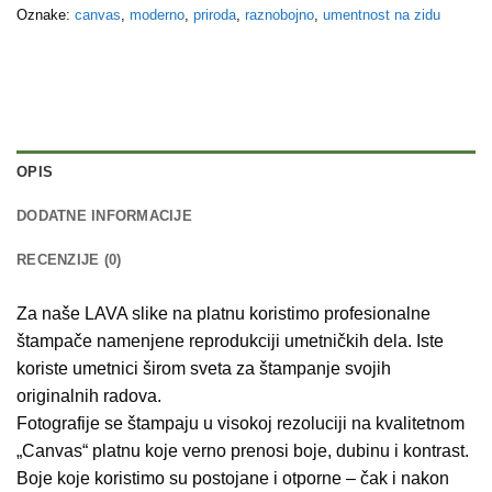
Oznake:
canvas
,
moderno
,
priroda
,
raznobojno
,
umentnost na zidu
OPIS
DODATNE INFORMACIJE
RECENZIJE (0)
Za naše LAVA slike na platnu koristimo profesionalne
štampače namenjene reprodukciji umetničkih dela. Iste
koriste umetnici širom sveta za štampanje svojih
originalnih radova.
Fotografije se štampaju u visokoj rezoluciji na kvalitetnom
„Canvas“ platnu koje verno prenosi boje, dubinu i kontrast.
Boje koje koristimo su postojane i otporne – čak i nakon