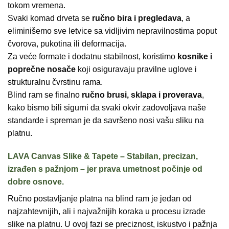
tokom vremena.
Svaki komad drveta se
ručno bira i pregledava
, a
eliminišemo sve letvice sa vidljivim nepravilnostima poput
čvorova, pukotina ili deformacija.
Za veće formate i dodatnu stabilnost, koristimo
kosnike i
poprečne nosače
koji osiguravaju pravilne uglove i
strukturalnu čvrstinu rama.
Blind ram se finalno
ručno brusi, sklapa i proverava
,
kako bismo bili sigurni da svaki okvir zadovoljava naše
standarde i spreman je da savršeno nosi vašu sliku na
platnu.
LAVA Canvas Slike & Tapete – Stabilan, precizan,
izrađen s pažnjom – jer prava umetnost počinje od
dobre osnove.
Ručno postavljanje platna na blind ram je jedan od
najzahtevnijih, ali i najvažnijih koraka u procesu izrade
slike na platnu. U ovoj fazi se preciznost, iskustvo i pažnja