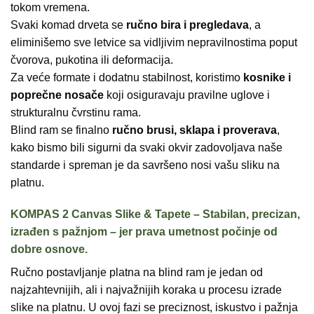
tokom vremena.
Svaki komad drveta se
ručno bira i pregledava
, a
eliminišemo sve letvice sa vidljivim nepravilnostima poput
čvorova, pukotina ili deformacija.
Za veće formate i dodatnu stabilnost, koristimo
kosnike i
poprečne nosače
koji osiguravaju pravilne uglove i
strukturalnu čvrstinu rama.
Blind ram se finalno
ručno brusi, sklapa i proverava
,
kako bismo bili sigurni da svaki okvir zadovoljava naše
standarde i spreman je da savršeno nosi vašu sliku na
platnu.
KOMPAS 2 Canvas Slike & Tapete – Stabilan, precizan,
izrađen s pažnjom – jer prava umetnost počinje od
dobre osnove.
Ručno postavljanje platna na blind ram je jedan od
najzahtevnijih, ali i najvažnijih koraka u procesu izrade
slike na platnu. U ovoj fazi se preciznost, iskustvo i pažnja