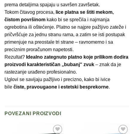
prema detaljima spajaju u savršen završetak.
Tokom čitavog procesa,
lice platna se štiti mekom,
čistom površinom
kako bi se sprečila i najmanja
ogrebotina ili oštećenje. Platno se najpre pažljivo zateže i
pričvršćuje za jednu stranu rama, a zatim se isti postupak
primenjuje na preostale tri strane – ravnomerno i sa
preciznim proračunom napetosti.
Rezultat?
Idealno zategnuto platno koje prilikom dodira
proizvodi karakterističan „bubanj“ zvuk
– znak da je
rastezanje urađeno profesionalno.
Uglovi se savijaju pažljivo i precizno, kako bi ivice
bile
čiste, pravougaone i estetski besprekorne
.
POVEZANI PROIZVODI