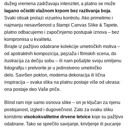
dužeg vremena zadržavaju intenzitet, a platno se može
lagano očistiti vlažnom krpom bez razlivanja boja
.
Svaki otisak prolazi vizuelnu kontrolu. Ako primetimo i
najmanju nesavršenost u štampi Canvas Slike & Tapete,
platno odbacujemo i započinjemo postupak iznova – bez
kompromisa u kvalitetu.
Birajte iz pažljivo odabrane kolekcije umetničkih motiva –
od apstraktnih kompozicija, pejzaža i filmskih scena, do
ilustracija za dečiju sobu – ili nam pošaljite svoju omiljenu
fotografiju i pretvorite je u jedinstveno umetničko
delo. Savršen poklon, moderna dekoracija ili lična
inspiracija – svaka slika na platnu postaje više od ukrasa:
ona postaje deo Vaše priče.
Blind ram nije samo osnova slike – on je ključan za njenu
postojanost, izgled i dugovečnost. Zato za svaku sliku
koristimo
visokokvalitetne drvene letvice
koje su pažljivo
odabrane. Tako se sprečilo savijanje, krivljenje ili pucanje