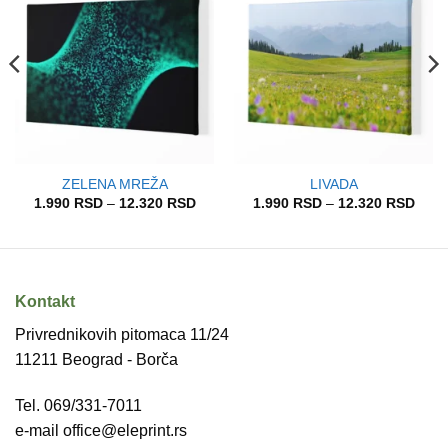
Add to
Add to
wishlist
wishlist
ZELENA MREŽA
LIVADA
pon
Raspon
Rasp
1.990
RSD
–
12.320
RSD
1.990
RSD
–
12.320
RSD
a:
cena:
cena
od
od
90 RSD
1.990 RSD
1.99
do
do
320 RSD
12.320 RSD
12.3
Kontakt
Privrednikovih pitomaca 11/24
11211 Beograd - Borča
Tel. 069/331-7011
e-mail office@eleprint.rs