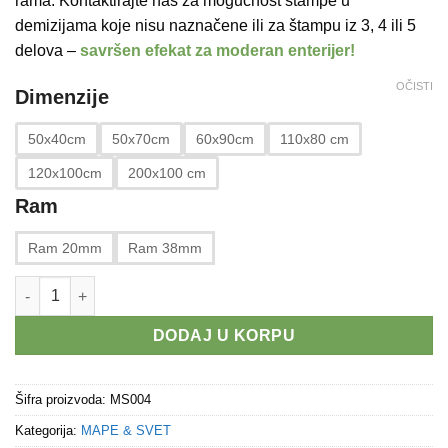
rama. Kontaktirajte nas za mogućnost štampe u
12.320 RSD
demizijama koje nisu naznačene ili za štampu iz 3, 4 ili 5
delova –
savršen
efekat za moderan enterijer!
OČISTI
Dimenzije
50x40cm
50x70cm
60x90cm
110x80 cm
120x100cm
200x100 cm
Ram
Ram 20mm
Ram 38mm
KOMPAS 2 količina
DODAJ U KORPU
Šifra proizvoda:
MS004
Kategorija:
MAPE & SVET