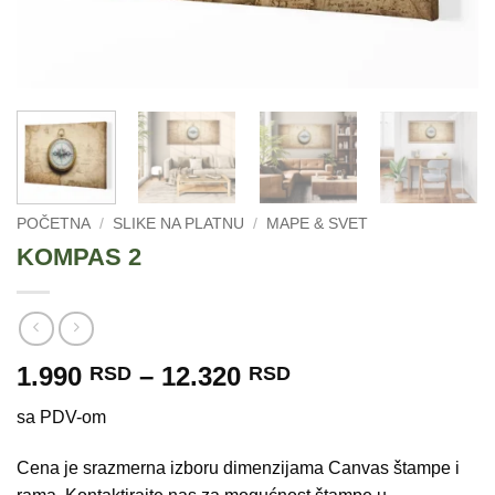
POČETNA
/
SLIKE NA PLATNU
/
MAPE & SVET
KOMPAS 2
Raspon
1.990
–
12.320
RSD
RSD
cena:
sa PDV-om
od
1.990 RSD
Cena je srazmerna izboru dimenzijama Canvas štampe i
do