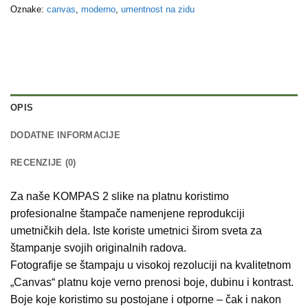
Oznake:
canvas
,
moderno
,
umentnost na zidu
OPIS
DODATNE INFORMACIJE
RECENZIJE (0)
Za naše KOMPAS 2 slike na platnu koristimo
profesionalne štampače namenjene reprodukciji
umetničkih dela. Iste koriste umetnici širom sveta za
štampanje svojih originalnih radova.
Fotografije se štampaju u visokoj rezoluciji na kvalitetnom
„Canvas“ platnu koje verno prenosi boje, dubinu i kontrast.
Boje koje koristimo su postojane i otporne – čak i nakon