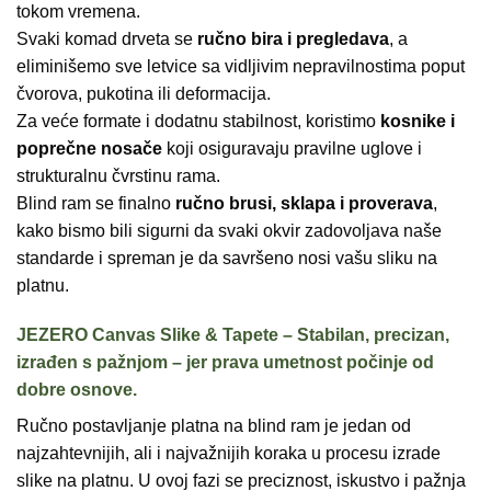
tokom vremena.
Svaki komad drveta se
ručno bira i pregledava
, a
eliminišemo sve letvice sa vidljivim nepravilnostima poput
čvorova, pukotina ili deformacija.
Za veće formate i dodatnu stabilnost, koristimo
kosnike i
poprečne nosače
koji osiguravaju pravilne uglove i
strukturalnu čvrstinu rama.
Blind ram se finalno
ručno brusi, sklapa i proverava
,
kako bismo bili sigurni da svaki okvir zadovoljava naše
standarde i spreman je da savršeno nosi vašu sliku na
platnu.
JEZERO Canvas Slike & Tapete – Stabilan, precizan,
izrađen s pažnjom – jer prava umetnost počinje od
dobre osnove.
Ručno postavljanje platna na blind ram je jedan od
najzahtevnijih, ali i najvažnijih koraka u procesu izrade
slike na platnu. U ovoj fazi se preciznost, iskustvo i pažnja