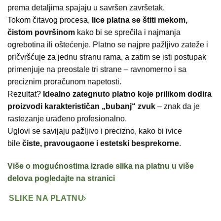
prema detaljima spajaju u savršen završetak.
Tokom čitavog procesa,
lice platna se štiti mekom,
čistom površinom
kako bi se sprečila i najmanja
ogrebotina ili oštećenje. Platno se najpre pažljivo zateže i
pričvršćuje za jednu stranu rama, a zatim se isti postupak
primenjuje na preostale tri strane – ravnomerno i sa
preciznim proračunom napetosti.
Rezultat?
Idealno zategnuto platno koje prilikom dodira
proizvodi karakterističan „bubanj“ zvuk
– znak da je
rastezanje urađeno profesionalno.
Uglovi se savijaju pažljivo i precizno, kako bi ivice
bile
čiste, pravougaone i estetski besprekorne
.
Više o mogućnostima izrade slika na platnu u više
delova pogledajte na stranici
SLIKE NA PLATNU