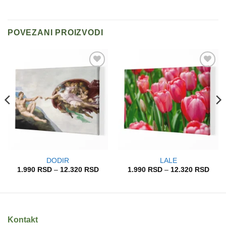
POVEZANI PROIZVODI
Add to
Add to
wishlist
wishlist
DODIR
LALE
pon
Raspon
Rasp
1.990
RSD
–
12.320
RSD
1.990
RSD
–
12.320
RSD
a:
cena:
cena
od
od
90 RSD
1.990 RSD
1.99
do
do
320 RSD
12.320 RSD
12.3
Kontakt