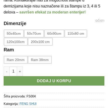
rama. Kontaktirajte nas za mogućnost štampe u
12.320 RSD
demizijama koje nisu naznačene ili za štampu iz 3, 4 ili 5
delova –
savršen
efekat za moderan enterijer!
OČISTI
Dimenzije
50x40cm
50x70cm
60x90cm
110x80 cm
120x100cm
200x100 cm
Ram
Ram 20mm
Ram 38mm
JEZERO količina
DODAJ U KORPU
Šifra proizvoda:
FS004
Kategorija:
FENG SHUI