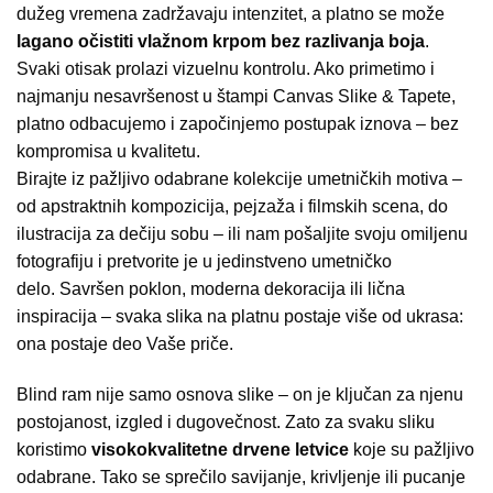
dužeg vremena zadržavaju intenzitet, a platno se može
lagano očistiti vlažnom krpom bez razlivanja boja
.
Svaki otisak prolazi vizuelnu kontrolu. Ako primetimo i
najmanju nesavršenost u štampi Canvas Slike & Tapete,
platno odbacujemo i započinjemo postupak iznova – bez
kompromisa u kvalitetu.
Birajte iz pažljivo odabrane kolekcije umetničkih motiva –
od apstraktnih kompozicija, pejzaža i filmskih scena, do
ilustracija za dečiju sobu – ili nam pošaljite svoju omiljenu
fotografiju i pretvorite je u jedinstveno umetničko
delo. Savršen poklon, moderna dekoracija ili lična
inspiracija – svaka slika na platnu postaje više od ukrasa:
ona postaje deo Vaše priče.
Blind ram nije samo osnova slike – on je ključan za njenu
postojanost, izgled i dugovečnost. Zato za svaku sliku
koristimo
visokokvalitetne drvene letvice
koje su pažljivo
odabrane. Tako se sprečilo savijanje, krivljenje ili pucanje