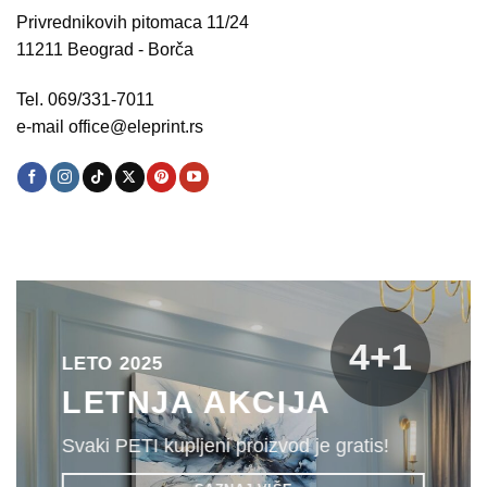
Privrednikovih pitomaca 11/24
11211 Beograd - Borča
Tel. 069/331-7011
e-mail office@eleprint.rs
4+1
LETO 2025
LETNJA AKCIJA
Svaki PETI kupljeni proizvod je gratis!