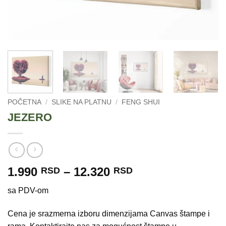
POČETNA
/
SLIKE NA PLATNU
/
FENG SHUI
JEZERO
Raspon
1.990
–
12.320
RSD
RSD
cena:
sa PDV-om
od
1.990 RSD
Cena je srazmerna izboru dimenzijama Canvas štampe i
do