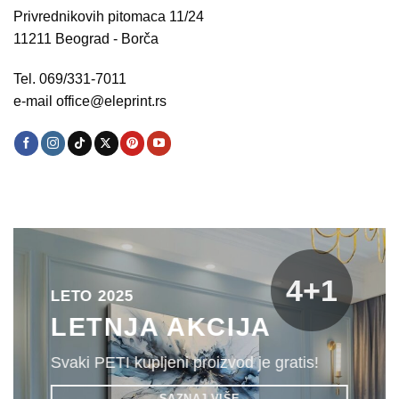
Privrednikovih pitomaca 11/24
11211 Beograd - Borča
Tel. 069/331-7011
e-mail office@eleprint.rs
4+1
LETO 2025
LETNJA AKCIJA
Svaki PETI kupljeni proizvod je gratis!
SAZNAJ VIŠE