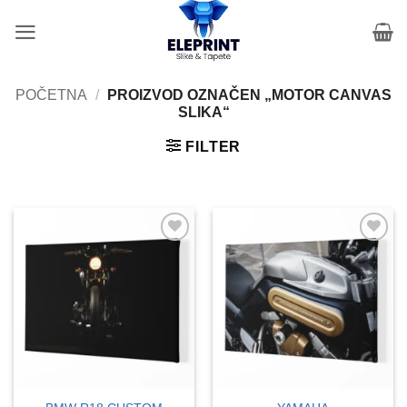
Preskoči
na
sadržaj
POČETNA
/
PROIZVOD OZNAČEN „MOTOR CANVAS
SLIKA“
FILTER
Add to
Add to
wishlist
wishlist