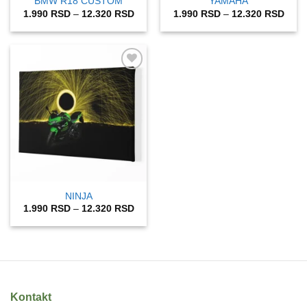
BMW R18 CUSTOM
YAMAHA
Raspon
Rasp
1.990
RSD
–
12.320
RSD
1.990
RSD
–
12.320
RSD
cena:
cena
od
od
1.990 RSD
1.99
do
do
12.320 RSD
12.3
Add to
wishlist
NINJA
Raspon
1.990
RSD
–
12.320
RSD
cena:
od
1.990 RSD
do
12.320 RSD
Kontakt